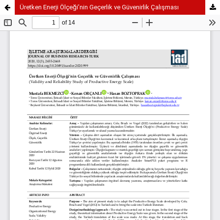
Üretken Enerji Ölçeği’nin Geçerlik ve Güvenirlik Çalışması