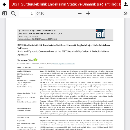
BIST Sürdürülebilirlik Endeksinin Statik ve Dinamik Bağlantılılığı: Diebold–Yılmaz Yaklaşımı