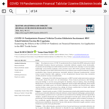
COVİD 19 Pandemisinin Finansal Tablolar Üzerine Etkilerinin İncelenmesi: BİST Tekstil Sektörü Üzerine Bir Uygulama