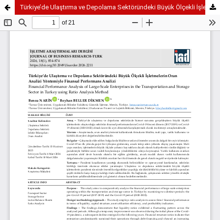
Türkiye’de Ulaştırma ve Depolama Sektöründeki Büyük Ölçekli İşletmelerin Oran Analizi Yöntemiyle Finansal Performans Analizi