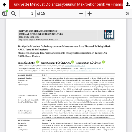
Türkiye’de Mevduat Dolarizasyonunun Makroekonomik ve Finansal Belirleyicileri: ARDL Temelli Bir İnceleme