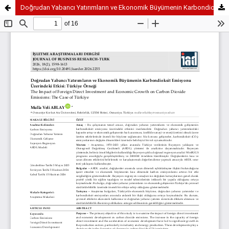
Doğrudan Yabancı Yatırımların ve Ekonomik Büyümenin Karbondioksit Emisyonu Üzerindeki Etkisi: Türkiye Örneği