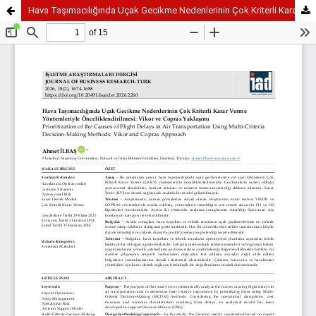
Hava Taşımacılığında Uçak Gecikme Nedenlerinin Çok Kriterli Karar Verme Yöntemleriyle Önceliklendirilmesi: Vikor ve Copras Yaklaşımı