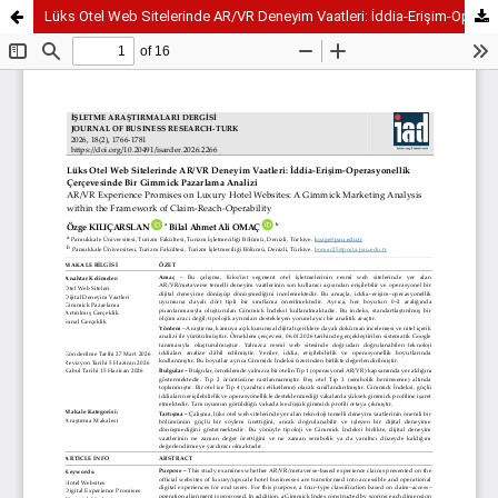
Lüks Otel Web Sitelerinde AR/VR Deneyim Vaatleri: İddia-Erişim-Operasyonellik Çerçevesinde Bir Gimmick Pazarlama Analizi