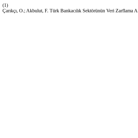
(1)
Çarıkçı, O.; Akbulut, F. Türk Bankacılık Sektörünün Veri Zarflama An