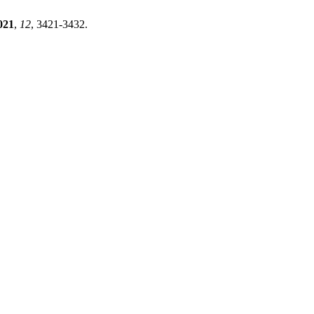
021
,
12
, 3421-3432.