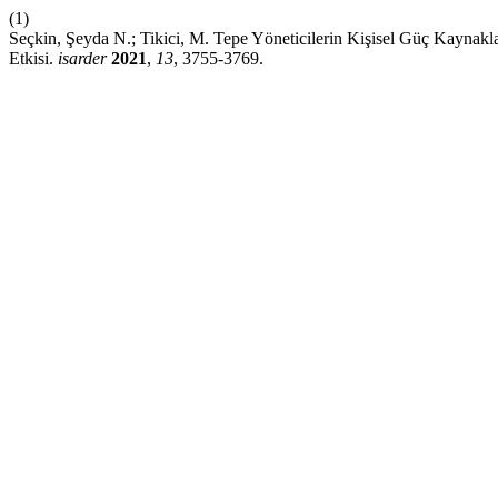
(1)
Seçkin, Şeyda N.; Tikici, M. Tepe Yöneticilerin Kişisel Güç Kaynaklar
Etkisi.
isarder
2021
,
13
, 3755-3769.