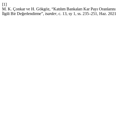
[1]
M. K. Çonkar ve H. Gökgöz, “Katılım Bankaları Kar Payı Oranlarını E
İlgili Bir Değerlendirme”,
isarder
, c. 13, sy 1, ss. 235–251, Haz. 2021