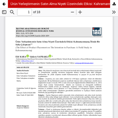
Ürün Yerleştirmenin Satın Alma Niyeti Üzerindeki Etkisi: Kahramanmaraş İlinde Bir Saha Çalışması