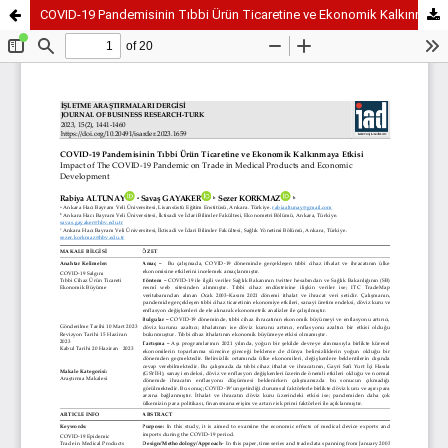
COVID-19 Pandemisinin Tıbbi Ürün Ticaretine ve Ekonomik Kalkınmaya Etkisi