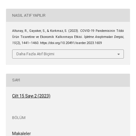
NASIL ATIF YAPILIR
Altunay, R., Gayaker, S., & Korkmaz, S. (2023). COVID-19 Pandemisinin Tıbbi
Ürün Ticaretine ve Ekonomik Kalkınmaya Etkisi.
İşletme Araştırmaları Dergisi
,
15
(2), 1441–1460. https://doi.org/10.20491/isarder.2023.1659
Daha Fazla Atıf Biçimi
SAYI
Cilt 15 Sayı 2 (2023)
BÖLÜM
Makaleler