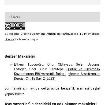
LISANS
Bu çalışma
Creative Commons Attribution-NoDerivatives 4.0 International
License
ile lisanslanmıştır.
Benzer Makaleler
Ethem Topçuoğlu, Onur Oktaysoy, Selen Uygungil
Erdoğan, Seçil Gürün Karatepe,
İşsizlik ve Girişimcilik
Kavramlarına Bibliyometrik Bakış
,
İşletme Araştırmaları
Dergisi: Cilt 15 Sayı 2 (2023)
Bu makale için ayrıca
gelişmiş bir benzerlik araması başlat
yapabilirsiniz.
Aynı yazar(lar)ın dergideki en çok okunan makaleleri