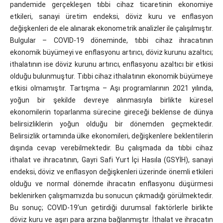
pandemide gerçekleşen tıbbi cihaz ticaretinin ekonomiye
etkileri, sanayi üretim endeksi, döviz kuru ve enflasyon
değişkenleri de ele alınarak ekonometrik analizler ile çalışılmıştır.
Bulgular – COVID-19 döneminde, tıbbi cihaz ihracatının
ekonomik büyümeyi ve enflasyonu artırıcı, döviz kurunu azaltıcı;
ithalatının ise döviz kurunu artırıcı, enflasyonu azaltıcı bir etkisi
olduğu bulunmuştur. Tıbbi cihaz ithalatının ekonomik büyümeye
etkisi olmamıştır. Tartışma – Aşı programlarının 2021 yılında,
yoğun bir şekilde devreye alınmasıyla birlikte küresel
ekonomilerin toparlanma sürecine gireceği beklense de dünya
belirsizliklerin yoğun olduğu bir dönemden geçmektedir.
Belirsizlik ortamında ülke ekonomileri, değişkenlere beklentilerin
dışında cevap verebilmektedir. Bu çalışmada da tıbbi cihaz
ithalat ve ihracatının, Gayri Safi Yurt İçi Hasıla (GSYİH), sanayi
endeksi, döviz ve enflasyon değişkenleri üzerinde önemli etkileri
olduğu ve normal dönemde ihracatın enflasyonu düşürmesi
beklenirken çalışmamızda bu sonucun çıkmadığı görülmektedir.
Bu sonuç; COVID-19’un getirdiği durumsal faktörlerle birlikte
döviz kuru ve aşırı para arzına bağlanmıştır. İthalat ve ihracatın