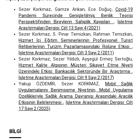
Sezer Korkmaz, Gamze Arıkan, Ece Doğuç,
Covid-19
Pandemi Sürecinde Genişletilmiş Benlik Teorisi
Perspektifinden Bireylerin Sahiplik Kayıpları
,
İşletme
Araştırmaları Dergisi: Cilt 13 Sayı 4 (2021)
Sezer Korkmaz, S. Pınar Temizkan, Rahman Temizkan,
Hizmet İçi Eğitim Seminerlerinin Profesyonel Turist
Rehberlerinin Turizm Pazarlamasındaki Rolüne Etkisi
,
İşletme Araştırmaları Dergisi: Cilt 3 Sayı 2 (2011)
Sezer Korkmaz, Sezer Yıldızlı, Ayşegül Ermeç Sertoğlu,
Hizmet Kalite Algısının Müşteri Şikayet Etme Niyeti
Üzerindeki Etkisi: Bankacılık Sektöründe Bir Araştırma
,
İşletme Araştırmaları Dergisi: Cilt 9 Sayı 2 (2017)
Yakup ÖZDEMİR, Sezer KORKMAZ,
Mobil Sağlık
Uygulamalarını Benimseme Niyetinin, Mobil Uygulama
Özellikleriyle Sağlık Arama Davranışı Arasındaki Aracılık
Etkisinin Belirlenmesi
,
İşletme Araştırmaları Dergisi: Cilt
17 Sayı 2 (2025)
BILGI