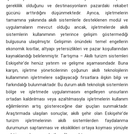
gereklilik olduğunu ve destinasyonların pazardaki rekabet
gücünü arttırdığını düşünmektedir. Ayrıca, işletmelerin
tamamına yakınında akıllı sistemlerle desteklenen modül ve
uygulamaların mevcut olduğu ancak, işletmelerde akıllı
sistemlerin kullanımının yeterince gelişim göstermediği
bulgusuna ulaşılmıştır. Gelişimin önündeki temel engellerin
ekonomik kısıtlar, altyapı yetersizlikleri ve pazar koşullarından
kaynaklandığı belirlenmiştir. Tartışma – Akıllı turizm sistemleri
Eskişehir’de henüz yatırım ve gelişme aşamasındadır. Buna
karşın, işletme yöneticilerinin çoğunun akıllı teknolojilerin
kullanımının işletmelere sağlayacağı fırsatlara ilişkin bilgi ve
farkındalığı bulunmaktadır. Bu durum akıllı teknolojik sistemlerin
bölge ve işletmede uygulanmasını engelleyen unsurların
ortadan kaldırılması veya azaltılmasıyla işletmelerin kullanım
eğilimlerinin artış göstereceğine dair ipuçları sunmaktadır.
Araştırmada ulaşılan sonuçlar, akıllı şehir olan Eskişehir’de
turizm işletmelerinin akıllı sistemlerden faydalanma
durumunun saptanması ve eksiklikleri ortaya koyması yönüyle