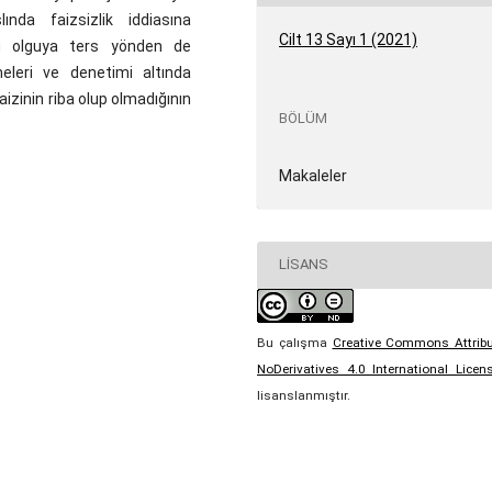
ında faizsizlik iddiasına
Cilt 13 Sayı 1 (2021)
bu olguya ters yönden de
emeleri ve denetimi altında
izinin riba olup olmadığının
BÖLÜM
Makaleler
LISANS
Bu çalışma
Creative Commons Attribu
NoDerivatives 4.0 International Licen
lisanslanmıştır.