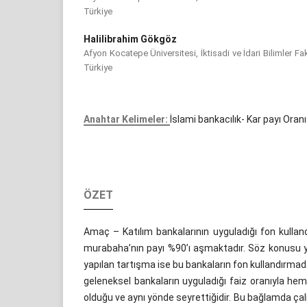
Türkiye
Halilibrahim Gökgöz
Afyon Kocatepe Üniversitesi, İktisadi ve İdari Bilimler Fa
Türkiye
Anahtar Kelimeler:
İslami bankacılık- Kar payı Oran
ÖZET
Amaç – Katılım bankalarının uyguladığı fon kullan
murabaha’nın payı %90’ı aşmaktadır. Söz konusu yö
yapılan tartışma ise bu bankaların fon kullandırmada
geleneksel bankaların uyguladığı faiz oranıyla h
olduğu ve aynı yönde seyrettiğidir. Bu bağlamda ç