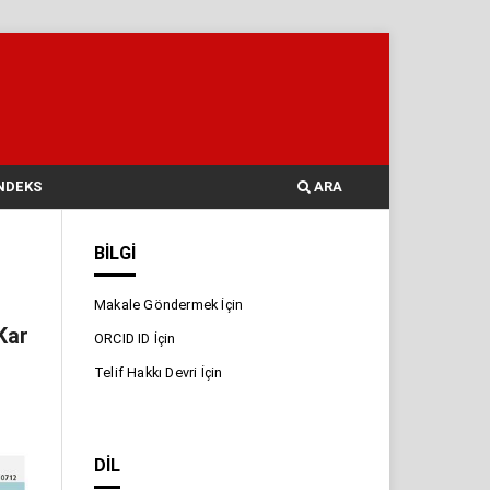
NDEKS
ARA
BILGI
Makale Göndermek İçin
Kar
ORCID ID İçin
Telif Hakkı Devri İçin
DIL