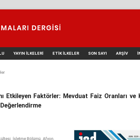
LU
YAYIN İLKELERI
ETIK İLKELER
SON SAYI
ARŞIV
İ
ler
nı Etkileyen Faktörler: Mevduat Faiz Oranları ve 
ir Değerlendirme
kültesi, İşletme Bölümü, Afyon,