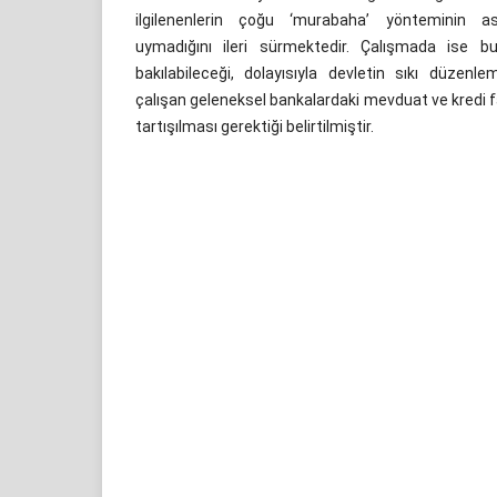
ilgilenenlerin çoğu ‘murabaha’ yönteminin asl
uymadığını ileri sürmektedir. Çalışmada ise 
bakılabileceği, dolayısıyla devletin sıkı düzenl
çalışan geleneksel bankalardaki mevduat ve kredi fa
tartışılması gerektiği belirtilmiştir.