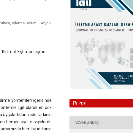
kültesi, İşletme Bölümü, Afyon,
ı- Kırılmalı Eşbütünleşme
dırma yöntemleri içerisinde
PDF
ntemle ilgili olarak en çok
 uyguladıkları vade farkının
emen hemen aynı seviyelerde
YAYINLANMIŞ
alışmamızda hem bu iddianın