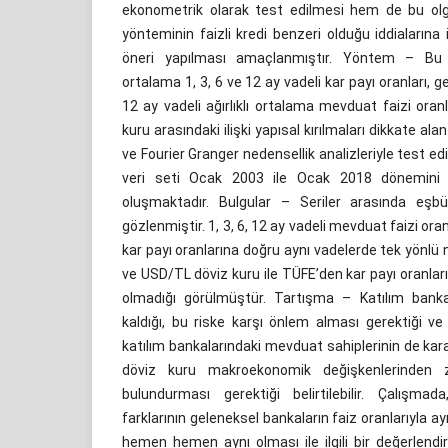
ekonometrik olarak test edilmesi hem de bu o
yönteminin faizli kredi benzeri olduğu iddialarına 
öneri yapılması amaçlanmıştır. Yöntem – Bu 
ortalama 1, 3, 6 ve 12 ay vadeli kar payı oranları, g
12 ay vadeli ağırlıklı ortalama mevduat faizi ora
kuru arasındaki ilişki yapısal kırılmaları dikkate al
ve Fourier Granger nedensellik analizleriyle test edil
veri seti Ocak 2003 ile Ocak 2018 dönemini k
oluşmaktadır. Bulgular – Seriler arasında eşbü
gözlenmiştir. 1, 3, 6, 12 ay vadeli mevduat faizi oran
kar payı oranlarına doğru aynı vadelerde tek yönlü n
ve USD/TL döviz kuru ile TÜFE’den kar payı oranların
olmadığı görülmüştür. Tartışma – Katılım banka
kaldığı, bu riske karşı önlem alması gerektiği v
katılım bankalarındaki mevduat sahiplerinin de ka
döviz kuru makroekonomik değişkenlerinden 
bulundurması gerektiği belirtilebilir. Çalışma
farklarının geleneksel bankaların faiz oranlarıyla 
hemen hemen aynı olması ile ilgili bir değerlendi