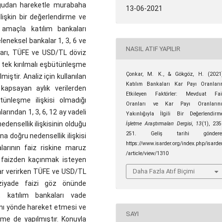
lgudan hareketle murabaha
13-06-2021
ilişkin bir değerlendirme ve
amaçla katılım bankaları
eleneksel bankalar 1, 3, 6 ve
NASIL ATIF YAPILIR
nları, TÜFE ve USD/TL döviz
an tek kırılmalı eşbütünleşme
Çonkar, M. K., & Gökgöz, H. (2021
miştir. Analiz için kullanılan
Katılım Bankaları Kar Payı Oranları
apsayan aylık verilerden
Etkileyen Faktörler: Mevduat Fai
tünleşme ilişkisi olmadığı
Oranları ve Kar Payı Oranlarını
larından 1, 3, 6, 12 ay vadeli
Yakınlığıyla İlgili Bir Değerlendirm
edensellik ilişkisinin olduğu
İşletme Araştırmaları Dergisi
,
13
(1), 23
251. Geliş tarihi göndere
a doğru nedensellik ilişkisi
https://www.isarder.org/index.php/isarde
larının faiz riskine maruz
/article/view/1310
e faizden kaçınmak isteyen
Daha Fazla Atıf Biçimi
rar verirken TÜFE ve USD/TL
ziyade faizi göz önünde
da, katılım bankaları vade
aynı yönde hareket etmesi ve
SAYI
rme de yapılmıştır. Konuyla