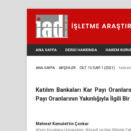
ANA SAYFA
DERGI HAKKINDA
HAKEM KURU
ANA SAYFA
/
ARŞIVLER
/
CILT 13 SAYI 1 (2021)
/
Makale
Katılım Bankaları Kar Payı Oranları
Payı Oranlarının Yakınlığıyla İlgili B
Mehmet Kemalettin Çonkar
Afyon Kocatepe Üniversitesi, İktisadi ve İdari Bilimler Fa