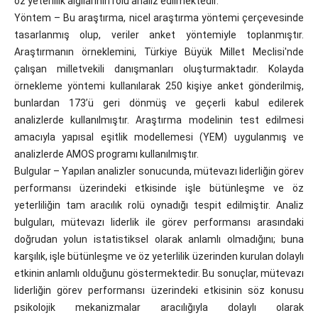
öz yeterlilik algılarının rolü analiz edilmektedir.
Yöntem – Bu araştırma, nicel araştırma yöntemi çerçevesinde
tasarlanmış olup, veriler anket yöntemiyle toplanmıştır.
Araştırmanın örneklemini, Türkiye Büyük Millet Meclisi'nde
çalışan milletvekili danışmanları oluşturmaktadır. Kolayda
örnekleme yöntemi kullanılarak 250 kişiye anket gönderilmiş,
bunlardan 173’ü geri dönmüş ve geçerli kabul edilerek
analizlerde kullanılmıştır. Araştırma modelinin test edilmesi
amacıyla yapısal eşitlik modellemesi (YEM) uygulanmış ve
analizlerde AMOS programı kullanılmıştır.
Bulgular – Yapılan analizler sonucunda, mütevazı liderliğin görev
performansı üzerindeki etkisinde işle bütünleşme ve öz
yeterliliğin tam aracılık rolü oynadığı tespit edilmiştir. Analiz
bulguları, mütevazı liderlik ile görev performansı arasındaki
doğrudan yolun istatistiksel olarak anlamlı olmadığını; buna
karşılık, işle bütünleşme ve öz yeterlilik üzerinden kurulan dolaylı
etkinin anlamlı olduğunu göstermektedir. Bu sonuçlar, mütevazı
liderliğin görev performansı üzerindeki etkisinin söz konusu
psikolojik mekanizmalar aracılığıyla dolaylı olarak