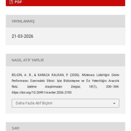
PDF
YAYINLANMIŞ
21-03-2026
NASIL ATIF YAPILIR
BİLGİN, A. B., & KARACA KALKAN, P. (2026). Mütevazı Liderliğin Görev
Performansı Üzerindeki Etkisi: İşle Bütünleşme ve Öz Yeterliliğin Aracılık
Rolü.
İşletme Araştırmaları Dergisi
,
18
(1), 330–344.
https://doi.org/10.20491/isarder.2026.2183
Daha Fazla Atıf Biçimi
SAYI