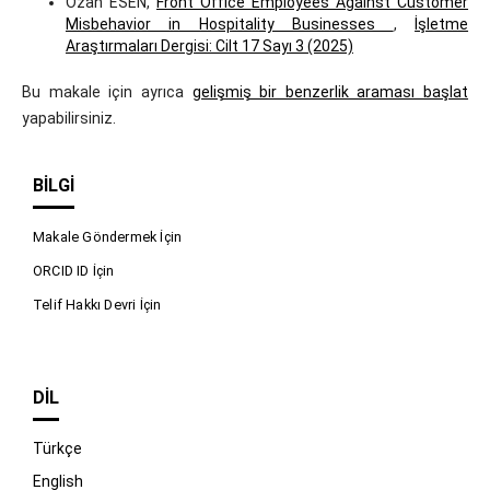
Ozan ESEN,
Front Office Employees Against Customer
Misbehavior in Hospitality Businesses
,
İşletme
Araştırmaları Dergisi: Cilt 17 Sayı 3 (2025)
Bu makale için ayrıca
gelişmiş bir benzerlik araması başlat
yapabilirsiniz.
BILGI
Makale Göndermek İçin
ORCID ID İçin
Telif Hakkı Devri İçin
DIL
Türkçe
English