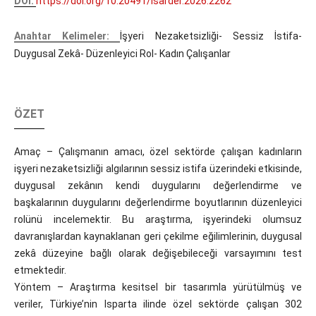
DOI:
https://doi.org/10.20491/isarder.2026.2262
Anahtar Kelimeler:
İşyeri Nezaketsizliği- Sessiz İstifa-
Duygusal Zekâ- Düzenleyici Rol- Kadın Çalışanlar
ÖZET
Amaç – Çalışmanın amacı, özel sektörde çalışan kadınların
işyeri nezaketsizliği algılarının sessiz istifa üzerindeki etkisinde,
duygusal zekânın kendi duygularını değerlendirme ve
başkalarının duygularını değerlendirme boyutlarının düzenleyici
rolünü incelemektir. Bu araştırma, işyerindeki olumsuz
davranışlardan kaynaklanan geri çekilme eğilimlerinin, duygusal
zekâ düzeyine bağlı olarak değişebileceği varsayımını test
etmektedir.
Yöntem – Araştırma kesitsel bir tasarımla yürütülmüş ve
veriler, Türkiye’nin Isparta ilinde özel sektörde çalışan 302