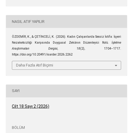
NASIL ATIF YAPILIR
ÖZDEMİR, K., & ÇETİNCELİ, K. (2026). Kadın Çalışanlarda Sessiz İstifa: İşyeri
Nezaketsizliği Karşısında Duygusal Zekânın Düzenleyici Rolü.
İşletme
Araştırmaları Dergisi
,
18
(2), 1704–1717.
https://doi.org/10.20491/isarder.2026.2262
Daha Fazla Atıf Biçimi
SAYI
Cilt 18 Sayı 2 (2026)
BÖLÜM