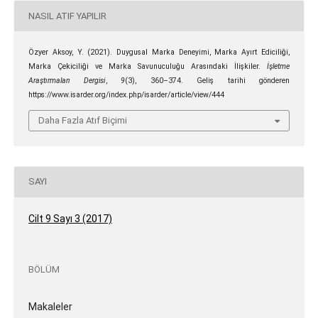
NASIL ATIF YAPILIR
Özyer Aksoy, Y. (2021). Duygusal Marka Deneyimi, Marka Ayırt Ediciliği,
Marka Çekiciliği ve Marka Savunuculuğu Arasındaki İlişkiler.
İşletme
Araştırmaları Dergisi
,
9
(3), 360–374. Geliş tarihi gönderen
https://www.isarder.org/index.php/isarder/article/view/444
Daha Fazla Atıf Biçimi
SAYI
Cilt 9 Sayı 3 (2017)
BÖLÜM
Makaleler