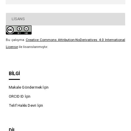
LISANS
Bu çalışma
Creative Commons Attribution-NoDerivatives 4.0 International
License
ile lisanslanmıştır.
BILGI
Makale Göndermek İçin
ORCID ID İçin
Telif Hakkı Devri İçin
DIL