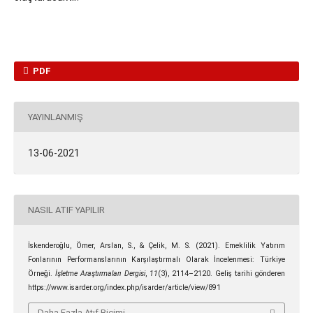
PDF
YAYINLANMIŞ
13-06-2021
NASIL ATIF YAPILIR
İskenderoğlu, Ömer, Arslan, S., & Çelik, M. S. (2021). Emeklilik Yatırım
Fonlarının Performanslarının Karşılaştırmalı Olarak İncelenmesi: Türkiye
Örneği.
İşletme Araştırmaları Dergisi
,
11
(3), 2114–2120. Geliş tarihi gönderen
https://www.isarder.org/index.php/isarder/article/view/891
Daha Fazla Atıf Biçimi