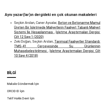
Aynı yazar(lar)ın dergideki en çok okunan makaleleri
Seçkin Arslan, Caner Aysalar,
Beton ve Betonarme Mamul
Üreten Bir İşletmede Maliyetlerin Faaliyet Tabanlı Maliyet
Sistemi İle Hesaplanması
,
İşletme Araştırmaları Dergisi:
Cilt 12 Sayı 1 (2020)
Zeki Doğan, Seçkin Arslan,
Tarımsal Faaliyetler Standardı:
TMS-41 Çerçevesinde Su Ürünlerinin
Muhasebeleştirilmesi
,
İşletme Araştırmaları Dergisi: Cilt
10 Sayı 4 (2018)
BILGI
Makale Göndermek İçin
ORCID ID İçin
Telif Hakkı Devri İçin