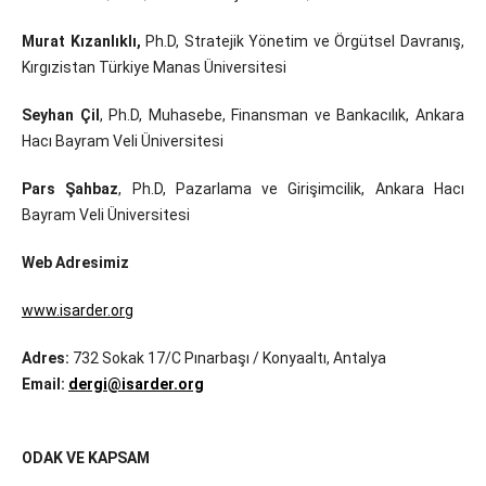
Murat Kızanlıklı,
Ph.D, Stratejik Yönetim ve Örgütsel Davranış,
Kırgızistan Türkiye Manas Üniversitesi
Seyhan Çil
, Ph.D, Muhasebe, Finansman ve Bankacılık, Ankara
Hacı Bayram Veli Üniversitesi
Pars Şahbaz
, Ph.D, Pazarlama ve Girişimcilik, Ankara Hacı
Bayram Veli Üniversitesi
Web Adresimiz
www.i
sarder.org
Adres:
732 Sokak 17/C Pınarbaşı / Konyaaltı, Antalya
Email:
dergi@isarder.org
ODAK VE KAPSAM