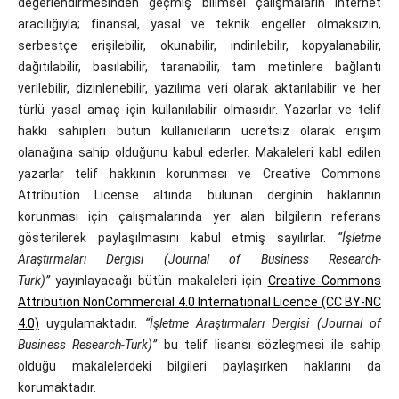
değerlendirmesinden geçmiş bilimsel çalışmaların internet
aracılığıyla; finansal, yasal ve teknik engeller olmaksızın,
serbestçe erişilebilir, okunabilir, indirilebilir, kopyalanabilir,
dağıtılabilir, basılabilir, taranabilir, tam metinlere bağlantı
verilebilir, dizinlenebilir, yazılıma veri olarak aktarılabilir ve her
türlü yasal amaç için kullanılabilir olmasıdır. Yazarlar ve telif
hakkı sahipleri bütün kullanıcıların ücretsiz olarak erişim
olanağına sahip olduğunu kabul ederler. Makaleleri kabl edilen
yazarlar telif hakkının korunması ve Creative Commons
Attribution License altında bulunan derginin haklarının
korunması için çalışmalarında yer alan bilgilerin referans
gösterilerek paylaşılmasını kabul etmiş sayılırlar.
“İşletme
Araştırmaları Dergisi (Journal of Business Research-
Turk)”
yayınlayacağı bütün makaleleri için
Creative Commons
Attribution NonCommercial 4.0 International Licence (CC BY-NC
4.0)
uygulamaktadır.
“İşletme Araştırmaları Dergisi (Journal of
Business Research-Turk)”
bu telif lisansı sözleşmesi ile sahip
olduğu makalelerdeki bilgileri paylaşırken haklarını da
korumaktadır.