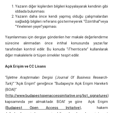
Yazarın diğer kişilerden bilgileri kopyalayarak kendinin gibi
iddiada bulunması.
Yazarın daha önce kendi yapmış olduğu çalışmalardan
sağladığı bilgileri referans göstermeyerek “Özintihal”veya
”Yinelenen yayın”yapması.
Yayınlanması için dergiye gönderilen her makale değerlendirme
sürecine alınmadan önce intihal konusunda yazar/lar
tarafından kontrol edilir. Bu konuda “iThenticate” kullanılarak
diğer makalelerle örtüşen örnekler tespit edilir.
Açık Erişim ve CC Lisans
“İşletme Araştırmaları Dergisi (Journal Of Business Research-
Turk)”
“Açık Erişim” gereğince “Budapeşte Açık Erişim Hareketi
(BOAI)”
(
http://www.budapestopenaccessinitiative.org/list_signatures
)
kapsamında yer almaktadır. BOAI’ ye göre Açık Erişim
(
Budapest Open Access Initiative
), hakem