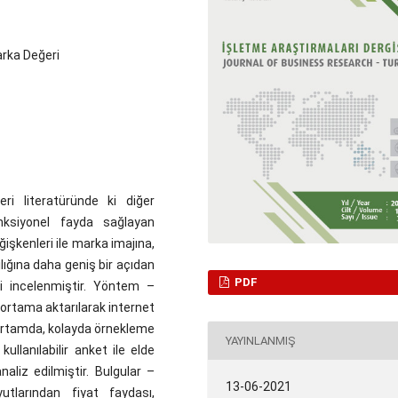
arka Değeri
 literatüründe ki diğer
onksiyonel fayda sağlayan
işkenleri ile marka imajına,
lığına daha geniş bir açıdan
PDF
isi incelenmiştir. Yöntem –
l ortama aktarılarak internet
 ortamda, kolayda örnekleme
YAYINLANMIŞ
kullanılabilir anket ile elde
naliz edilmiştir. Bulgular –
13-06-2021
tlarından fiyat faydası,