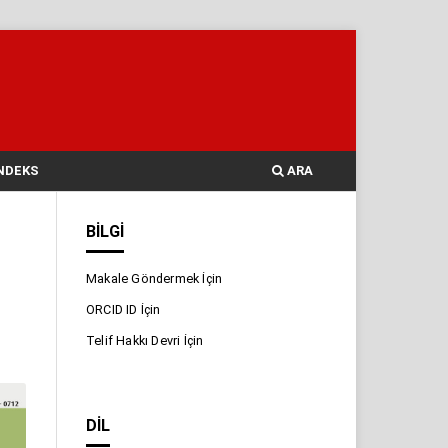
NDEKS
ARA
BILGI
Makale Göndermek İçin
ORCID ID İçin
Telif Hakkı Devri İçin
DIL