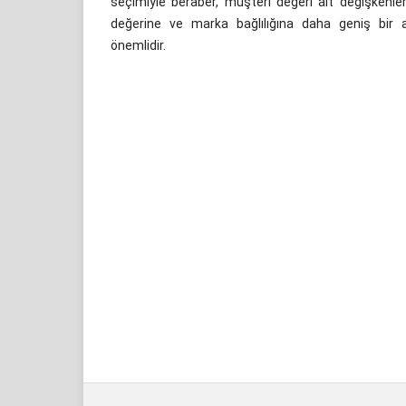
seçimiyle beraber, müşteri değeri alt değişkenle
değerine ve marka bağlılığına daha geniş bir a
önemlidir.
İndir