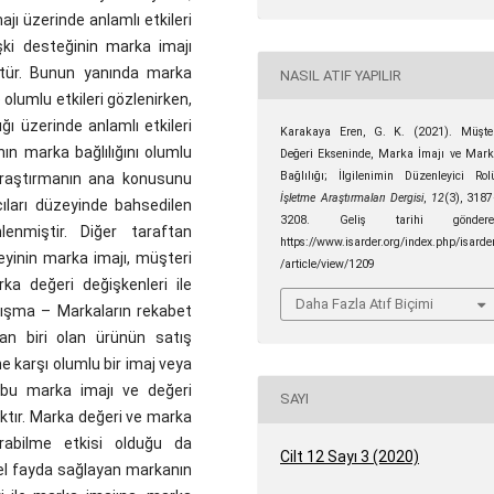
ajı üzerinde anlamlı etkileri
işki desteğinin marka imajı
üştür. Bunun yanında marka
NASIL ATIF YAPILIR
 olumlu etkileri gözlenirken,
ğı üzerinde anlamlı etkileri
Karakaya Eren, G. K. (2021). Müşte
nın marka bağlılığını olumlu
Değeri Ekseninde, Marka İmajı ve Mar
Bağlılığı; İlgilenimin Düzenleyici Rol
 Araştırmanın ana konusunu
İşletme Araştırmaları Dergisi
,
12
(3), 318
ıları düzeyinde bahsedilen
3208. Geliş tarihi göndere
lenmiştir. Diğer taraftan
https://www.isarder.org/index.php/isarde
eyinin marka imajı, müşteri
/article/view/1209
rka değeri değişkenleri ile
Daha Fazla Atıf Biçimi
rtışma – Markaların rekabet
an biri olan ürünün satış
e karşı olumlu bir imaj veya
 bu marka imajı ve değeri
SAYI
aktır. Marka değeri ve marka
urabilme etkisi olduğu da
Cilt 12 Sayı 3 (2020)
el fayda sağlayan markanın