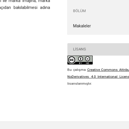
ri ile marka imajına, marka
çıdan bakılabilmesi adına
BÖLÜM
Makaleler
LISANS
Bu çalışma
Creative Commons Attribu
NoDerivatives 4.0 International Licen
lisanslanmıştır.