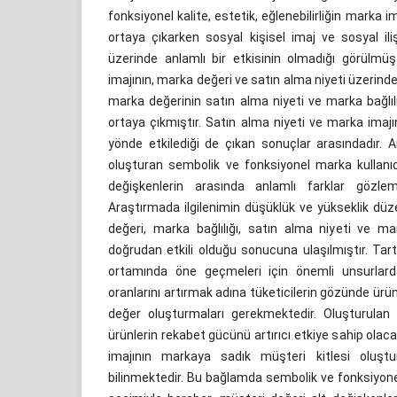
fonksiyonel kalite, estetik, eğlenebilirliğin marka im
ortaya çıkarken sosyal kişisel imaj ve sosyal il
üzerinde anlamlı bir etkisinin olmadığı görülm
imajının, marka değeri ve satın alma niyeti üzerinde
marka değerinin satın alma niyeti ve marka bağlılı
ortaya çıkmıştır. Satın alma niyeti ve marka imajı
yönde etkilediği de çıkan sonuçlar arasındadır.
oluşturan sembolik ve fonksiyonel marka kullanıc
değişkenlerin arasında anlamlı farklar gözlem
Araştırmada ilgilenimin düşüklük ve yükseklik düz
değeri, marka bağlılığı, satın alma niyeti ve ma
doğrudan etkili olduğu sonucuna ulaşılmıştır. Ta
ortamında öne geçmeleri için önemli unsurlard
oranlarını artırmak adına tüketicilerin gözünde ürün
değer oluşturmaları gerekmektedir. Oluşturulan
ürünlerin rekabet gücünü artırıcı etkiye sahip olac
imajının markaya sadık müşteri kitlesi oluşt
bilinmektedir. Bu bağlamda sembolik ve fonksiyon