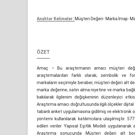
Anahtar Kelimeler:
Müşteri Değeri- Marka İmajı- M
ÖZET
Amaç – Bu araştırmanın amacı müşteri değeri
araştırmalardan farklı olarak; sembolik ve f
markaların seçimiyle beraber, müşteri değeri alt değ
marka değerine, satın alma niyetine ve marka bağlı
bakılarak ilgilenim değişkeninin düzenleyici etk
Araştırma amacı doğrultusunda ilgili ölçekler dijita
tabanlı anket uygulamasına gidilmiş ve elektronik
yöntemi kullanılarak katılımcılara ulaşılmıştır. 577 
edilen veriler Yapısal Eşitlik Modeli uygulanarak a
Araştırma sonucunda Müşteri değeri alt boyu