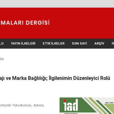
LU
YAYIN İLKELERI
ETIK İLKELER
SON SAYI
ARŞIV
İ
ler
ı ve Marka Bağlılığı; İlgilenimin Düzenleyici Rolü
ortacılık Yüksekokulu, Ankara,