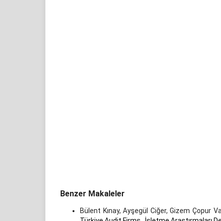
Benzer Makaleler
Bülent Kınay, Ayşegül Ciğer, Gizem Çopur V
Türkiye Audit Firms
,
İşletme Araştırmaları Der