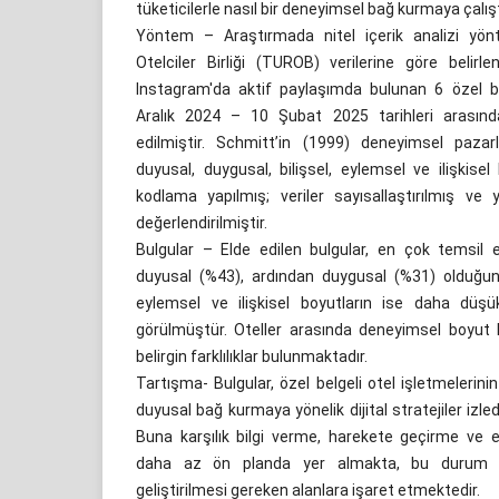
tüketicilerle nasıl bir deneyimsel bağ kurmaya çalıştı
Yöntem – Araştırmada nitel içerik analizi yönte
Otelciler Birliği (TUROB) verilerine göre beli
Instagram'da aktif paylaşımda bulunan 6 özel be
Aralık 2024 – 10 Şubat 2025 tarihleri arasındak
edilmiştir. Schmitt’in (1999) deneyimsel paz
duyusal, duygusal, bilişsel, eylemsel ve ilişkise
kodlama yapılmış; veriler sayısallaştırılmış ve 
değerlendirilmiştir.
Bulgular – Elde edilen bulgular, en çok temsil
duyusal (%43), ardından duygusal (%31) olduğunu
eylemsel ve ilişkisel boyutların ise daha düşük
görülmüştür. Oteller arasında deneyimsel boyut k
belirgin farklılıklar bulunmaktadır.
Tartışma- Bulgular, özel belgeli otel işletmelerinin
duyusal bağ kurmaya yönelik dijital stratejiler izle
Buna karşılık bilgi verme, harekete geçirme ve e
daha az ön planda yer almakta, bu durum içer
geliştirilmesi gereken alanlara işaret etmektedir.