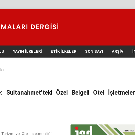
LU
YAYIN İLKELERI
ETIK İLKELER
SON SAYI
ARŞIV
İ
ler
: Sultanahmet’teki Özel Belgeli Otel İşletmeler
Turizm ve Otel İşletmeciliği,