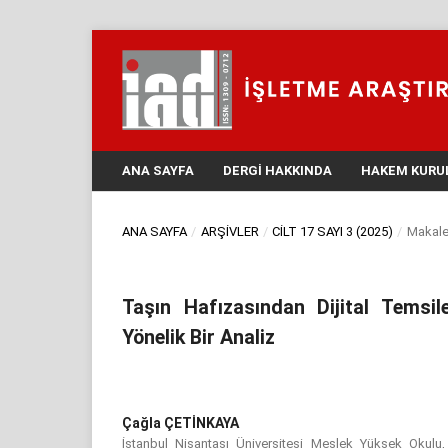
ANA SAYFA
DERGI HAKKINDA
HAKEM KURU
ANA SAYFA
/
ARŞIVLER
/
CILT 17 SAYI 3 (2025)
/
Makale
Taşın Hafızasından Dijital Temsile
Yönelik Bir Analiz
Çağla ÇETİNKAYA
İstanbul Nişantaşı Üniversitesi Meslek Yüksek Okulu, 