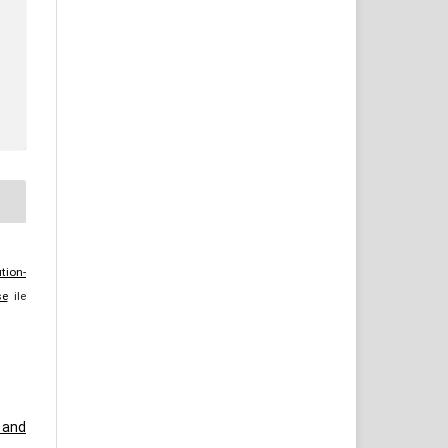
tion-
se
ile
l and