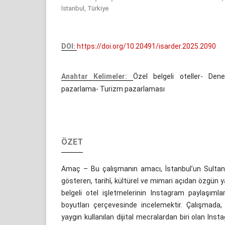
İstanbul, Türkiye
DOI:
https://doi.org/10.20491/isarder.2025.2090
Anahtar Kelimeler:
Özel belgeli oteller- Dene
pazarlama- Turizm pazarlaması
ÖZET
Amaç – Bu çalışmanın amacı, İstanbul’un Sultan
gösteren, tarihî, kültürel ve mimari açıdan özgün 
belgeli otel işletmelerinin Instagram paylaşıml
boyutları çerçevesinde incelemektir. Çalışmada, 
yaygın kullanılan dijital mecralardan biri olan Inst