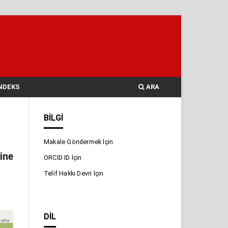
NDEKS
ARA
BILGI
Makale Göndermek İçin
ine
ORCID ID İçin
Telif Hakkı Devri İçin
DIL