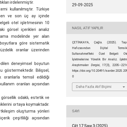
kları irdelenmiştir.
29-09-2025
mi kullanılmıştır. Türkiye
rlenen ve son üç ay içinde
lgeli otel işletmesinin 10
NASIL ATIF YAPILIR
i görsel içerikleri analiz
arlama modelinde yer alan
ÇETİNKAYA, Çağla. (2025). Taşı
l boyutlara göre sistematik
Hafızasından Dijital Temsile
yüzdelik oranlar üzerinden
Sultanahmet’teki Özel Belgeli Ot
İşletmelerine Yönelik Bir Analiz.
İşlet
 edilen deneyimsel boyutun
Araştırmaları Dergisi
,
17
(3), 2205–221
 göstermektedir. Bilişsel,
https://doi.org/10.20491/isarder.2025.20
0
 oranlarla temsil edildiği
ullanım oranları açısından
Daha Fazla Atıf Biçimi
 görsellik odaklı, estetik ve
diklerini ortaya koymaktadır.
tkileşim oluşturma yönleri
SAYI
ik çeşitliliği açısından
Cilt 17 Sayı 3 (2025)