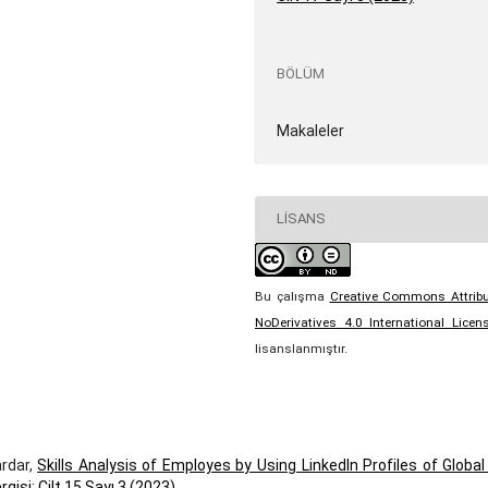
BÖLÜM
Makaleler
LISANS
Bu çalışma
Creative Commons Attribu
NoDerivatives 4.0 International Licen
lisanslanmıştır.
ardar,
Skills Analysis of Employes by Using LinkedIn Profiles of Globa
gisi: Cilt 15 Sayı 3 (2023)