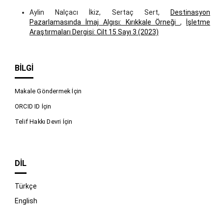
Aylin Nalçacı İkiz, Sertaç Sert,
Destinasyon
Pazarlamasında İmaj Algısı: Kırıkkale Örneği
,
İşletme
Araştırmaları Dergisi: Cilt 15 Sayı 3 (2023)
BILGI
Makale Göndermek İçin
ORCID ID İçin
Telif Hakkı Devri İçin
DIL
Türkçe
English