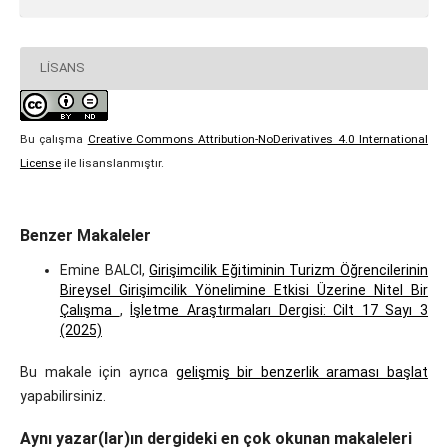
LISANS
Bu çalışma
Creative Commons Attribution-NoDerivatives 4.0 International
License
ile lisanslanmıştır.
Benzer Makaleler
Emine BALCI,
Girişimcilik Eğitiminin Turizm Öğrencilerinin
Bireysel Girişimcilik Yönelimine Etkisi Üzerine Nitel Bir
Çalışma
,
İşletme Araştırmaları Dergisi: Cilt 17 Sayı 3
(2025)
Bu makale için ayrıca
gelişmiş bir benzerlik araması başlat
yapabilirsiniz.
Aynı yazar(lar)ın dergideki en çok okunan makaleleri