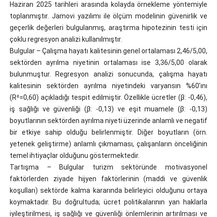
Haziran 2025 tarihleri arasında kolayda örnekleme yöntemiyle
toplanmıştır. Jamovi yazılımı ile ölçüm modelinin güvenirlik ve
geçerlik değerleri bulgulanmış, araştırma hipotezinin testi için
çoklu regresyon analizi kullanılmıştır.
Bulgular – Çalışma hayatı kalitesinin genel ortalaması 2,46/5,00,
sektörden ayrılma niyetinin ortalaması ise 3,36/5,00 olarak
bulunmuştur. Regresyon analizi sonucunda, çalışma hayatı
kalitesinin sektörden ayrılma niyetindeki varyansın %60’ını
(R²=0,60) açıkladığı tespit edilmiştir. Özellikle ücretler (β: -0,46),
iş sağlığı ve güvenliği (β: -0,13) ve eşit muamele (β: -0,13)
boyutlarının sektörden ayrılma niyeti üzerinde anlamlı ve negatif
bir etkiye sahip olduğu belirlenmiştir. Diğer boyutların (örn.
yetenek geliştirme) anlamlı çıkmaması, çalışanların önceliğinin
temel ihtiyaçlar olduğunu göstermektedir.
Tartışma – Bulgular turizm sektöründe motivasyonel
faktörlerden ziyade hijyen faktörlerinin (maddi ve güvenlik
koşulları) sektörde kalma kararında belirleyici olduğunu ortaya
koymaktadır. Bu doğrultuda; ücret politikalarının yan haklarla
iyileştirilmesi, iş sağlığı ve güvenliği önlemlerinin artırılması ve