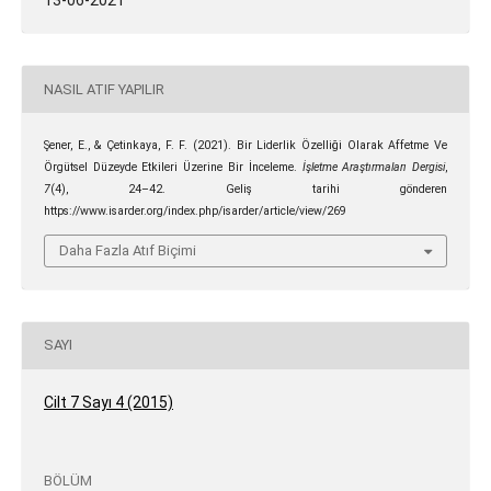
13-06-2021
NASIL ATIF YAPILIR
Şener, E., & Çetinkaya, F. F. (2021). Bir Liderlik Özelliği Olarak Affetme Ve
Örgütsel Düzeyde Etkileri Üzerine Bir İnceleme.
İşletme Araştırmaları Dergisi
,
7
(4), 24–42. Geliş tarihi gönderen
https://www.isarder.org/index.php/isarder/article/view/269
Daha Fazla Atıf Biçimi
SAYI
Cilt 7 Sayı 4 (2015)
BÖLÜM