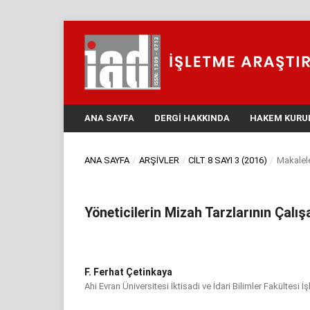
ANA SAYFA
DERGI HAKKINDA
HAKEM KURU
ANA SAYFA
/
ARŞIVLER
/
CILT 8 SAYI 3 (2016)
/
Makalel
Yöneticilerin Mizah Tarzlarının Çalış
F. Ferhat Çetinkaya
Ahi Evran Üniversitesi İktisadi ve İdari Bilimler Fakültesi 