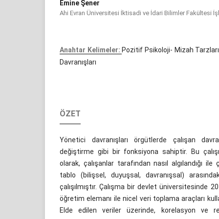
Emine Şener
Ahi Evran Üniversitesi İktisadi ve İdari Bilimler Fakültesi 
Anahtar Kelimeler:
Pozitif Psikoloji- Mizah Tarzla
Davranışları
ÖZET
Yönetici davranışları örgütlerde çalışan davra
değiştirme gibi bir fonksiyona sahiptir. Bu çalı
olarak, çalışanlar tarafından nasıl algılandığı ile ç
tablo (bilişsel, duyuşsal, davranışsal) arasında
çalışılmıştır. Çalışma bir devlet üniversitesinde 
öğretim elemanı ile nicel veri toplama araçları kulla
Elde edilen veriler üzerinde, korelasyon ve re