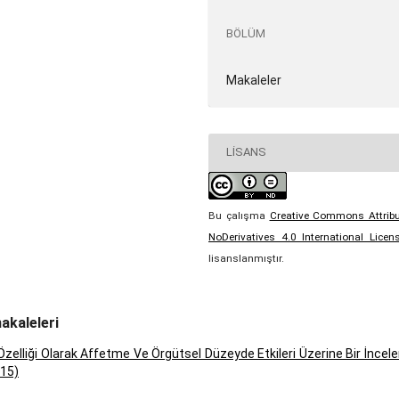
BÖLÜM
Makaleler
LISANS
Bu çalışma
Creative Commons Attribu
NoDerivatives 4.0 International Licen
lisanslanmıştır.
akaleleri
k Özelliği Olarak Affetme Ve Örgütsel Düzeyde Etkileri Üzerine Bir İnce
015)