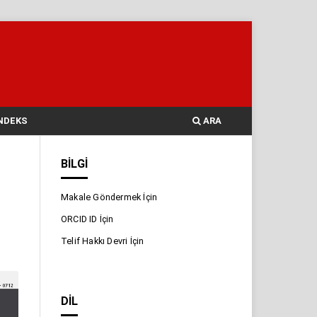
NDEKS
ARA
BILGI
Makale Göndermek İçin
ORCID ID İçin
Telif Hakkı Devri İçin
DIL