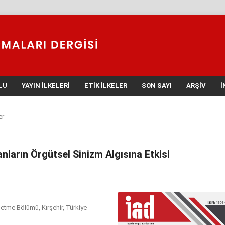
LU
YAYIN İLKELERI
ETIK İLKELER
SON SAYI
ARŞIV
İ
er
anların Örgütsel Sinizm Algısına Etkisi
İşletme Bölümü, Kırşehir, Türkiye