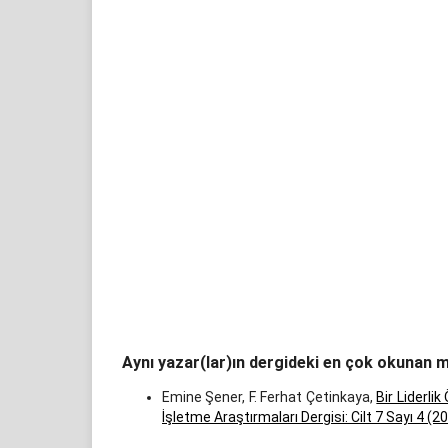
Aynı yazar(lar)ın dergideki en çok okunan m
Emine Şener, F. Ferhat Çetinkaya,
Bir Liderli
İşletme Araştırmaları Dergisi: Cilt 7 Sayı 4 (2