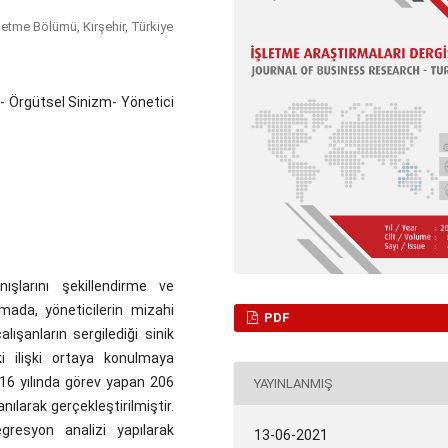
İşletme Bölümü, Kırşehir, Türkiye
rı- Örgütsel Sinizm- Yönetici
nışlarını şekillendirme ve
şmada, yöneticilerin mizahi
PDF
alışanların sergilediği sinik
ki ilişki ortaya konulmaya
2016 yılında görev yapan 206
YAYINLANMIŞ
nılarak gerçekleştirilmiştir.
gresyon analizi yapılarak
13-06-2021