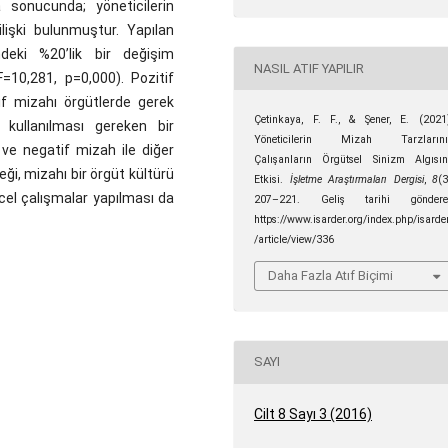
a sonucunda; yöneticilerin
ilişki bulunmuştur. Yapılan
deki %20’lik bir değişim
NASIL ATIF YAPILIR
F=10,281, p=0,000). Pozitif
tif mizahı örgütlerde gerek
Çetinkaya, F. F., & Şener, E. (2021
n kullanılması gereken bir
Yöneticilerin Mizah Tarzlarını
ve negatif mizah ile diğer
Çalışanların Örgütsel Sinizm Algısı
eği, mizahı bir örgüt kültürü
Etkisi.
İşletme Araştırmaları Dergisi
,
8
(3
nicel çalışmalar yapılması da
207–221. Geliş tarihi göndere
https://www.isarder.org/index.php/isarde
/article/view/336
Daha Fazla Atıf Biçimi
SAYI
Cilt 8 Sayı 3 (2016)