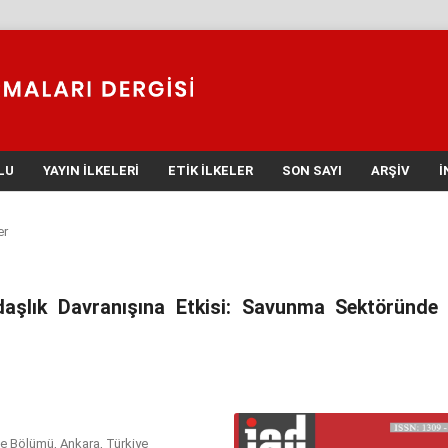
LU
YAYIN İLKELERI
ETIK İLKELER
SON SAYI
ARŞIV
İ
er
aşlık Davranışına Etkisi: Savunma Sektöründe 
etme Bölümü, Ankara, Türkiye