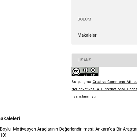
BÖLÜM
Makaleler
LISANS
Bu çalışma
Creative Commons Attribu
NoDerivatives 4.0 International Licen
lisanslanmıştır.
akaleleri
 Boylu,
Motivasyon Araçlarının Değerlendirilmesi: Ankara’da Bir Araşt
010)