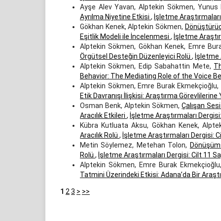
Ayşe Alev Yavan, Alptekin Sökmen, Yunus 
Ayrılma Niyetine Etkisi
,
İşletme Araştırmaları 
Gökhan Kenek, Alptekin Sökmen,
Dönüştürücü
Eşitlik Modeli ile İncelenmesi
,
İşletme Araştır
Alptekin Sökmen, Gökhan Kenek, Emre Bur
Örgütsel Desteğin Düzenleyici Rolü
,
İşletme 
Alptekin Sökmen, Edip Sabahattin Mete,
Th
Behavior: The Mediating Role of the Voice B
Alptekin Sökmen, Emre Burak Ekmekçioğlu, 
Etik Davranışı İlişkisi: Araştırma Görevlilerin
Osman Benk, Alptekin Sökmen,
Çalışan Sesi 
Aracılık Etkileri
,
İşletme Araştırmaları Dergisi:
Kübra Kutluata Aksu, Gökhan Kenek, Alpt
Aracılık Rolü
,
İşletme Araştırmaları Dergisi: Ci
Metin Söylemez, Metehan Tolon,
Dönüşümse
Rolü
,
İşletme Araştırmaları Dergisi: Cilt 11 Sa
Alptekin Sökmen, Emre Burak Ekmekçioğl
Tatmini Üzerindeki Etkisi: Adana’da Bir Araş
1
2
3
>
>>