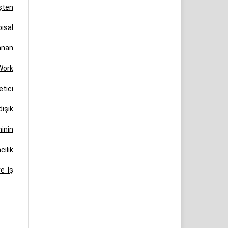
şten
pısal
lanan
Work
tici
dışık
inin
ılık
ve İş