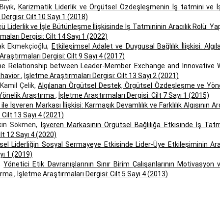
Bıyık,
Karizmatik Liderlik ve Örgütsel Özdeşleşmenin İş tatmini ve İ
Dergisi: Cilt 10 Sayı 1 (2018)
 Liderlik ve İşle Bütünleşme İlişkisinde İş Tatmininin Aracılık Rolü: Ya
maları Dergisi: Cilt 14 Sayı 1 (2022)
ak Ekmekçioğlu,
Etkileşimsel Adalet ve Duygusal Bağlılık İlişkisi: Algı
Araştırmaları Dergisi: Cilt 9 Sayı 4 (2017)
e Relationship between Leader-Member Exchange and Innovative 
ehavior
,
İşletme Araştırmaları Dergisi: Cilt 13 Sayı 2 (2021)
Kamil Çelik,
Algılanan Örgütsel Destek, Örgütsel Özdeşleşme ve Yöne
e Yönelik Araştırma
,
İşletme Araştırmaları Dergisi: Cilt 7 Sayı 1 (2015)
ile İşveren Markası İlişkisi: Karmaşık Devamlılık ve Farklılık Algısının Ar
 Cilt 13 Sayı 4 (2021)
ekin Sökmen,
İşveren Markasının Örgütsel Bağlılığa Etkisinde İş Tatm
lt 12 Sayı 4 (2020)
l Liderliğin Sosyal Sermayeye Etkisinde Lider-Üye Etkileşiminin Arac
yı 1 (2019)
u,
Yönetici Etik Davranışlarının Sınır Birim Çalışanlarının Motivasyon 
tırma
,
İşletme Araştırmaları Dergisi: Cilt 5 Sayı 4 (2013)