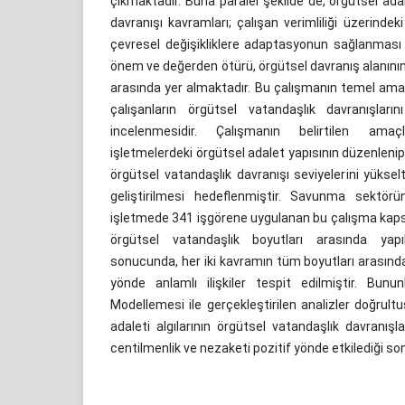
çıkmaktadır. Buna paralel şekilde de, örgütsel ada
davranışı kavramları; çalışan verimliliği üzerindek
çevresel değişikliklere adaptasyonun sağlanması 
önem ve değerden ötürü, örgütsel davranış alanının
arasında yer almaktadır. Bu çalışmanın temel amacı
çalışanların örgütsel vatandaşlık davranışlarını
incelenmesidir. Çalışmanın belirtilen amaç
işletmelerdeki örgütsel adalet yapısının düzenlenip iy
örgütsel vatandaşlık davranışı seviyelerini yüksel
geliştirilmesi hedeflenmiştir. Savunma sektörü
işletmede 341 işgörene uygulanan bu çalışma kaps
örgütsel vatandaşlık boyutları arasında yapı
sonucunda, her iki kavramın tüm boyutları arasında 
yönde anlamlı ilişkiler tespit edilmiştir. Bununl
Modellemesi ile gerçekleştirilen analizler doğrult
adaleti algılarının örgütsel vatandaşlık davranışlar
centilmenlik ve nezaketi pozitif yönde etkilediği so