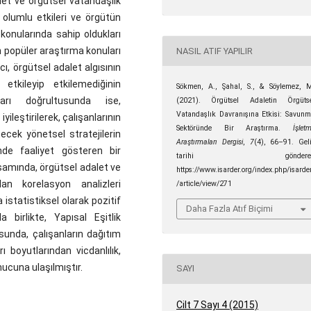
let ve örgütsel vatandaşlık
i olumlu etkileri ve örgütün
konularında sahip oldukları
 popüler araştırma konuları
NASIL ATIF YAPILIR
, örgütsel adalet algısının
 etkileyip etkilemediğinin
Sökmen, A., Şahal, S., & Söylemez, 
ları doğrultusunda ise,
(2021). Örgütsel Adaletin Örgüts
Vatandaşlık Davranışına Etkisi: Savun
ileştirilerek, çalışanlarının
Sektöründe Bir Araştırma.
İşlet
tecek yönetsel stratejilerin
Araştırmaları Dergisi
,
7
(4), 66–91. Gel
nde faaliyet gösteren bir
tarihi göndere
amında, örgütsel adalet ve
https://www.isarder.org/index.php/isarde
lan korelasyon analizleri
/article/view/271
istatistiksel olarak pozitif
Daha Fazla Atıf Biçimi
a birlikte, Yapısal Eşitlik
usunda, çalışanların dağıtım
ı boyutlarından vicdanlılık,
nucuna ulaşılmıştır.
SAYI
Cilt 7 Sayı 4 (2015)