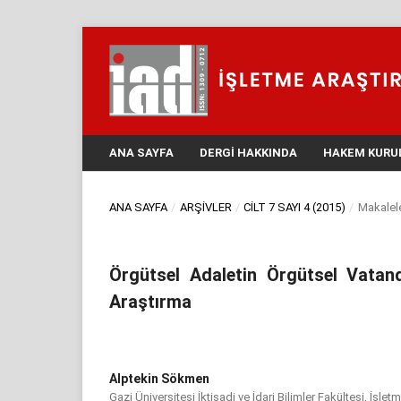
ANA SAYFA
DERGI HAKKINDA
HAKEM KURU
ANA SAYFA
/
ARŞIVLER
/
CILT 7 SAYI 4 (2015)
/
Makalel
Örgütsel Adaletin Örgütsel Vatand
Araştırma
Alptekin Sökmen
Gazi Üniversitesi İktisadi ve İdari Bilimler Fakültesi, İşl