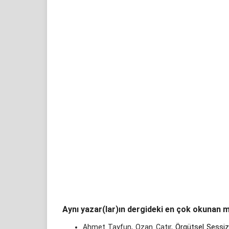
Aynı yazar(lar)ın dergideki en çok okunan m
Ahmet Tayfun, Ozan Çatır,
Örgütsel Sessizl