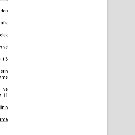
nden
afik
Belek
an ve
ilt 6
erin
etme
i ve
lt 11
inin
arma