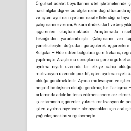
Örgütsel adalet boyutlarının otel işletmelerinde ç
nasıl algılandığı ve bu algılamalar doğrultusunda 
ve işten ayrılma niyetinin nasıl etkilendiği ortaya
çalışmanın evrenini, Ankara ilindeki dört ve beş yıldı
işgörenleri oluşturmaktadır. Araştırmada nic
tekniğinden yararlanılmıştır. Çalışmanın veri 
yöneticileriyle doğrudan görüşülerek işgörenlere
Bulgular – Elde edilen bulgulara göre frekans, reg
yapılmıştır. Araştırma sonuçlarına göre örgütsel a
ayrılma niyeti üzerinde bir etkiye sahip olduğ
motivasyon üzerinde pozitif, işten ayrılma niyeti üz
olduğu görülmektedir. Ayrıca motivasyon ve işten 
negatif bir ilişkinin olduğu görülmüştür. Tartışma 
ortamında adaletin tesis edilmesi önem arz etmekte
iş ortamında işgörenler yüksek motivasyon ile p
işten ayrılma niyetinde olmayacakları için asıl iş
yoğunlaşacakları vurgulanmıştır.