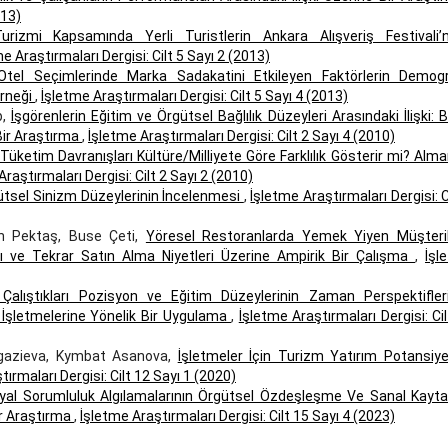
013)
Turizmi Kapsamında Yerli Turistlerin Ankara Alışveriş Festivali’
e Araştırmaları Dergisi: Cilt 5 Sayı 2 (2013)
 Otel Seçimlerinde Marka Sadakatini Etkileyen Faktörlerin Demogr
Örneği
,
İşletme Araştırmaları Dergisi: Cilt 5 Sayı 4 (2013)
p,
İşgörenlerin Eğitim ve Örgütsel Bağlılık Düzeyleri Arasındaki İlişki: 
 Bir Araştırma
,
İşletme Araştırmaları Dergisi: Cilt 2 Sayı 4 (2010)
 Tüketim Davranışları Kültüre/Milliyete Göre Farklılık Gösterir mi? Alm
Araştırmaları Dergisi: Cilt 2 Sayı 2 (2010)
ütsel Sinizm Düzeylerinin İncelenmesi
,
İşletme Araştırmaları Dergisi: C
n Pektaş, Buse Çeti,
Yöresel Restoranlarda Yemek Yiyen Müşteril
rı ve Tekrar Satın Alma Niyetleri Üzerine Ampirik Bir Çalışma
,
İşl
n Çalıştıkları Pozisyon ve Eğitim Düzeylerinin Zaman Perspektifler
 İşletmelerine Yönelik Bir Uygulama
,
İşletme Araştırmaları Dergisi: Ci
rgazieva, Kymbat Asanova,
İşletmeler İçin Turizm Yatırım Potansiyel
ırmaları Dergisi: Cilt 12 Sayı 1 (2020)
al Sorumluluk Algılamalarının Örgütsel Özdeşleşme Ve Sanal Kayt
ir Araştırma
,
İşletme Araştırmaları Dergisi: Cilt 15 Sayı 4 (2023)