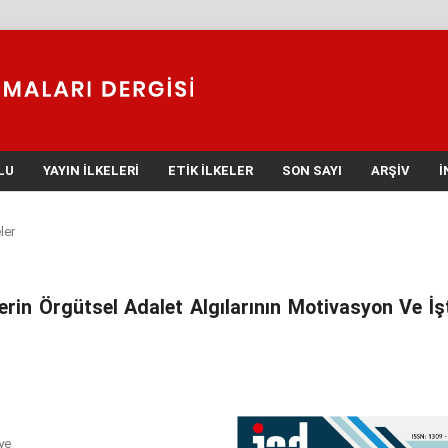
LU
YAYIN İLKELERI
ETIK İLKELER
SON SAYI
ARŞIV
İ
ler
lerin Örgütsel Adalet Algılarının Motivasyon Ve İş
ye