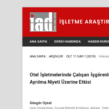
ANA SAYFA
DERGI HAKKINDA
HAKEM KURU
ANA SAYFA
/
ARŞIVLER
/
CILT 11 SAYI 1 (2019)
/
Makale
Otel İşletmelerinde Çalışan İşgören
Ayrılma Niyeti Üzerine Etkisi
Güngör Uysal
Gazi Üniversitesi, Sosyal Bilimler Enstitüsü, Ankara, Türki