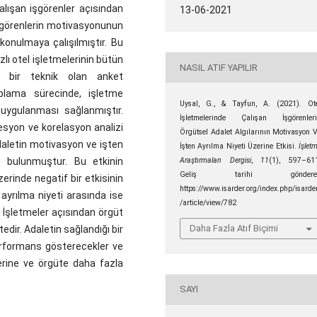
alışan işgörenler açısından
13-06-2021
işgörenlerin motivasyonunun
 konulmaya çalışılmıştır. Bu
zlı otel işletmelerinin bütün
NASIL ATIF YAPILIR
el bir teknik olan anket
toplama sürecinde, işletme
Uysal, G., & Tayfun, A. (2021). Ot
 uygulanması sağlanmıştır.
İşletmelerinde Çalışan İşgörenler
resyon ve korelasyon analizi
Örgütsel Adalet Algılarının Motivasyon 
daletin motivasyon ve işten
İşten Ayrılma Niyeti Üzerine Etkisi.
İşlet
u bulunmuştur. Bu etkinin
Araştırmaları Dergisi
,
11
(1), 597–61
Geliş tarihi göndere
erinde negatif bir etkisinin
https://www.isarder.org/index.php/isarde
ayrılma niyeti arasında ise
/article/view/782
– İşletmeler açısından örgüt
Daha Fazla Atıf Biçimi
dir. Adaletin sağlandığı bir
erformans gösterecekler ve
lerine ve örgüte daha fazla
SAYI