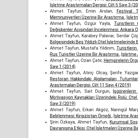
İşletme Araştırmaları Dergisi: Cilt 5 Sayı 3 (2
Ahmet Tayfun, Emin Arslan,
Festival 
Memnuniyetleri Üzerine Bir Araştırma
,
İşletm
Ahmet Tayfun, Özgür Yayla,
Turistlerin
Değişkenler Açısından İncelenmesi: Ankara 
Ahmet Tayfun, Karabey Palavar, Serdar Çö
Bölgesindeki Beş Yıldızlı Otel İşletmelerinde
Ahmet Tayfun, Mustafa Yıldırım,
Turistlerin
Rus Turistler Üzerine Bir Araştırma
,
İşletme 
Ahmet Tayfun, Ozan Çatır,
Hemşirelerin Örg
Sayı 1 (2014)
Ahmet Tayfun, Atınç Olcay, Şerife Yazga
Restoran Hakkındaki Algılamaları, Tutumla
Araştırmaları Dergisi: Cilt 11 Sayı 4 (2019)
Ahmet Tayfun, Sait Durgun,
İşgörenleri
Motivasyon Kaynakları Üzerindeki Rolü: Otel
Sayı 3 (2019)
Ahmet Tayfun, Erkan Akgöz, Narıngül Ma
Belirlenmesi: Kırgızistan Örneği
,
İşletme Araşt
Şirin Özkaya, Ahmet Tayfun,
Kurumsal Sosy
Davranışına Etkisi: Otel İşletmeleri Üzerine B