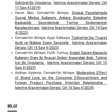
Sektörel Bir Uygulama
,
İşletme Araştırmaları Dergisi: Cilt
11 Sayı 4 (2019)
Hacer Akın, Cemalettin Aktepe,
Siyasal Pazarlamada
Sosyal Medya Kullanımı: Ankara Büyükşehir Belediye
Başkanlığı Seçimlerinde Twitter Söylemlerinin
Karşılaştırması
,
İşletme Araştırmaları Dergisi: Cilt 14 Sayı
4 (2022)
Cemalettin Aktepe, Ayşe Gökkaya,
Türkiye’nin Dış Ticaret
Açığı ve Nükleer Enerji Seçeneği
,
İşletme Araştırmaları
Dergisi: Cilt 15 Sayı 4 (2023)
Cemalettin Aktepe, Fatih Yumuş,
İmalat Sanayi Kapasite
Kullanım Oranı İle İhracat Değeri Arasındaki İlişki: Türkiye
İçin Bir Uygulama
,
İşletme Araştırmaları Dergisi: Cilt 15
Sayı 4 (2023)
Aslıhan Aydemir, Cemalettin Aktepe,
Moderating Effect
of Brand Love on the Consumer Ethnocentrism and
Foreign Product Purchase Intention Relationship
,
İşletme Araştırmaları Dergisi: Cilt 16 Sayı 4 (2024)
BILGI