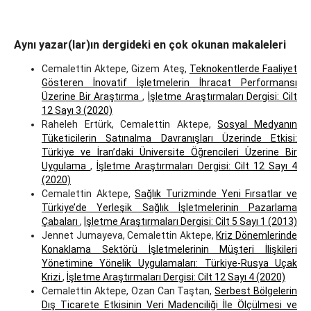
Aynı yazar(lar)ın dergideki en çok okunan makaleleri
Cemalettin Aktepe, Gizem Ateş,
Teknokentlerde Faaliyet
Gösteren İnovatif İşletmelerin İhracat Performansı
Üzerine Bir Araştırma
,
İşletme Araştırmaları Dergisi: Cilt
12 Sayı 3 (2020)
Raheleh Ertürk, Cemalettin Aktepe,
Sosyal Medyanın
Tüketicilerin Satınalma Davranışları Üzerinde Etkisi:
Türkiye ve İran’daki Üniversite Öğrencileri Üzerine Bir
Uygulama
,
İşletme Araştırmaları Dergisi: Cilt 12 Sayı 4
(2020)
Cemalettin Aktepe,
Sağlık Turizminde Yeni Fırsatlar ve
Türkiye’de Yerleşik Sağlık İşletmelerinin Pazarlama
Çabaları
,
İşletme Araştırmaları Dergisi: Cilt 5 Sayı 1 (2013)
Jennet Jumayeva, Cemalettin Aktepe,
Kriz Dönemlerinde
Konaklama Sektörü İşletmelerinin Müşteri İlişkileri
Yönetimine Yönelik Uygulamaları: Türkiye-Rusya Uçak
Krizi
,
İşletme Araştırmaları Dergisi: Cilt 12 Sayı 4 (2020)
Cemalettin Aktepe, Ozan Can Taştan,
Serbest Bölgelerin
Dış Ticarete Etkisinin Veri Madenciliği İle Ölçülmesi ve