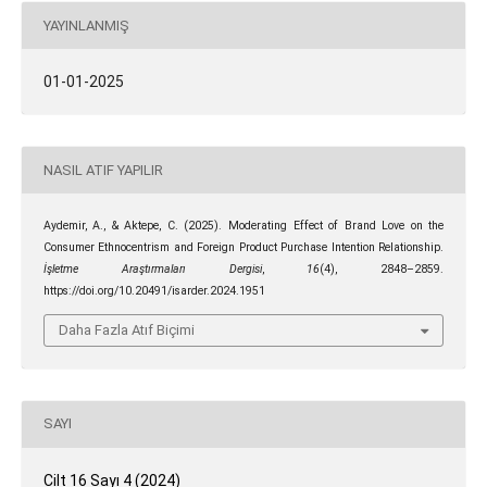
YAYINLANMIŞ
01-01-2025
NASIL ATIF YAPILIR
Aydemir, A., & Aktepe, C. (2025). Moderating Effect of Brand Love on the
Consumer Ethnocentrism and Foreign Product Purchase Intention Relationship.
İşletme Araştırmaları Dergisi
,
16
(4), 2848–2859.
https://doi.org/10.20491/isarder.2024.1951
Daha Fazla Atıf Biçimi
SAYI
Cilt 16 Sayı 4 (2024)