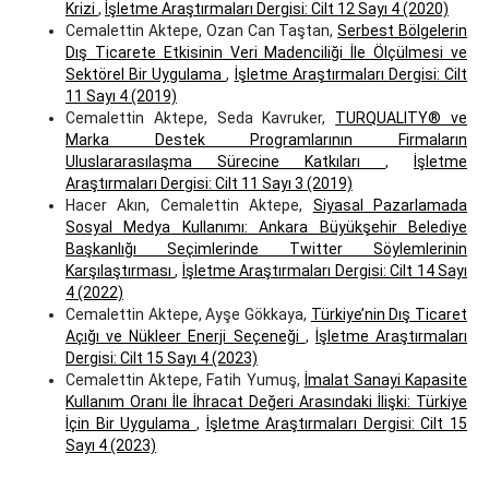
Krizi
,
İşletme Araştırmaları Dergisi: Cilt 12 Sayı 4 (2020)
Cemalettin Aktepe, Ozan Can Taştan,
Serbest Bölgelerin
Dış Ticarete Etkisinin Veri Madenciliği İle Ölçülmesi ve
Sektörel Bir Uygulama
,
İşletme Araştırmaları Dergisi: Cilt
11 Sayı 4 (2019)
Cemalettin Aktepe, Seda Kavruker,
TURQUALITY® ve
Marka Destek Programlarının Firmaların
Uluslararasılaşma Sürecine Katkıları
,
İşletme
Araştırmaları Dergisi: Cilt 11 Sayı 3 (2019)
Hacer Akın, Cemalettin Aktepe,
Siyasal Pazarlamada
Sosyal Medya Kullanımı: Ankara Büyükşehir Belediye
Başkanlığı Seçimlerinde Twitter Söylemlerinin
Karşılaştırması
,
İşletme Araştırmaları Dergisi: Cilt 14 Sayı
4 (2022)
Cemalettin Aktepe, Ayşe Gökkaya,
Türkiye’nin Dış Ticaret
Açığı ve Nükleer Enerji Seçeneği
,
İşletme Araştırmaları
Dergisi: Cilt 15 Sayı 4 (2023)
Cemalettin Aktepe, Fatih Yumuş,
İmalat Sanayi Kapasite
Kullanım Oranı İle İhracat Değeri Arasındaki İlişki: Türkiye
İçin Bir Uygulama
,
İşletme Araştırmaları Dergisi: Cilt 15
Sayı 4 (2023)