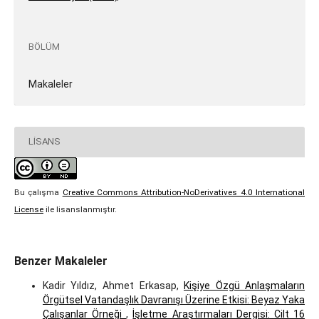
BÖLÜM
Makaleler
LISANS
Bu çalışma
Creative Commons Attribution-NoDerivatives 4.0 International
License
ile lisanslanmıştır.
Benzer Makaleler
Kadir Yıldız, Ahmet Erkasap,
Kişiye Özgü Anlaşmaların
Örgütsel Vatandaşlık Davranışı Üzerine Etkisi: Beyaz Yaka
Çalışanlar Örneği
,
İşletme Araştırmaları Dergisi: Cilt 16