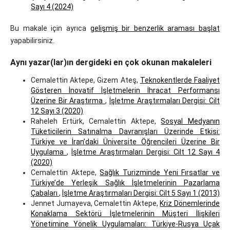
Sayı 4 (2024)
Bu makale için ayrıca
gelişmiş bir benzerlik araması başlat
yapabilirsiniz.
Aynı yazar(lar)ın dergideki en çok okunan makaleleri
Cemalettin Aktepe, Gizem Ateş,
Teknokentlerde Faaliyet
Gösteren İnovatif İşletmelerin İhracat Performansı
Üzerine Bir Araştırma
,
İşletme Araştırmaları Dergisi: Cilt
12 Sayı 3 (2020)
Raheleh Ertürk, Cemalettin Aktepe,
Sosyal Medyanın
Tüketicilerin Satınalma Davranışları Üzerinde Etkisi:
Türkiye ve İran’daki Üniversite Öğrencileri Üzerine Bir
Uygulama
,
İşletme Araştırmaları Dergisi: Cilt 12 Sayı 4
(2020)
Cemalettin Aktepe,
Sağlık Turizminde Yeni Fırsatlar ve
Türkiye’de Yerleşik Sağlık İşletmelerinin Pazarlama
Çabaları
,
İşletme Araştırmaları Dergisi: Cilt 5 Sayı 1 (2013)
Jennet Jumayeva, Cemalettin Aktepe,
Kriz Dönemlerinde
Konaklama Sektörü İşletmelerinin Müşteri İlişkileri
Yönetimine Yönelik Uygulamaları: Türkiye-Rusya Uçak