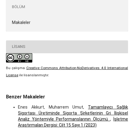
BÖLÜM
Makaleler
LISANS
Bu çalışma
Creative Commons Attribution-NoDerivatives 4.0 International
License
ile lisanslanmıştır.
Benzer Makaleler
Enes Akkurt, Muharrem Umut,
Tamamlayıcı Sağlık
Sigortası Üretiminde Sigorta Şirketlerinin Gri İlişkisel
Analiz Yöntemiyle Performanslarının Ölçümü
,
İşletme
Araştırmaları Dergisi: Cilt 15 Sayı 1 (2023)