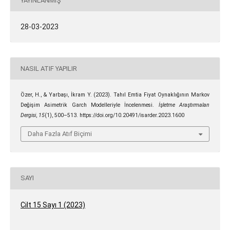
YAYINLANMIŞ
28-03-2023
NASIL ATIF YAPILIR
Özer, H., & Yarbaşı, İkram Y. (2023). Tahıl Emtia Fiyat Oynaklığının Markov
Değişim Asimetrik Garch Modelleriyle İncelenmesi.
İşletme Araştırmaları
Dergisi
,
15
(1), 500–513. https://doi.org/10.20491/isarder.2023.1600
Daha Fazla Atıf Biçimi
SAYI
Cilt 15 Sayı 1 (2023)