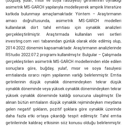
(buğday, yulaf, mısır ve soya fasulyesi) getirilerinin oynaklığı
asimetrik MS-GARCH yapılarıyla modelleyerek ampirik literatüre
katkıda bulunmayı amaçlamaktadır. Yöntem – Araştırmanın
amacı doğrultusunda, asimetrik MS-GARCH modelleri
kullanılarak dört tahıl emtiası için oynaklık analizleri
gerçekleştirilmiştir. Araştırmada kullanılan veri setleri
investing.com veri tabanından günlük olarak elde edilmiş olup,
2014-2022 dönemini kapsamaktadır. Araştırmanın analizlerinde
RStudio 2022.07.2 programı kullanılmıştır. Bulgular – Çalışmada
gerçekleştirilen asimetrik MS-GARCH modellerinden elde edilen
sonuçlara göre, buğday, yulaf, mısır ve soya fasulyesi
emtialarıda ısrarcı rejim yapılarının varlığı belirlenmiştir. Emtia
getirilerinin düşük oynaklık dönemindeyken tekrar düşük
oynaklık döneminde veya yüksek oynaklık dönemindeyken tekrar
yüksek oynaklık döneminde kaldığı sonucuna ulaşılmıştır. Ele
alınan bütün emtiaların düşük oynaklık rejimindeyken meydana
gelen negatif şokların, pozitif şoklara göre oynaklık üzerinde
daha fazla etki ortaya çıkardığı tespit edilmiştir. Tahıl emtia
getirilerinde kaldıraç etkisinin söz konusu olduğu belirlenmiştir.